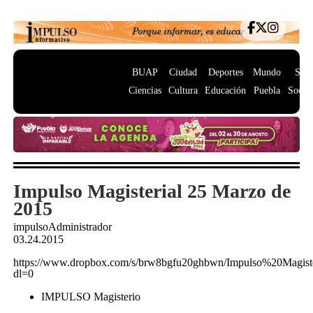
BUAP
Ciudad
Deportes
Mundo
Salu
Ciencias
Cultura
Educación
Puebla
Socie
Impulso Magisterial 25 Marzo de
2015
impulsoAdministrador
03.24.2015
https://www.dropbox.com/s/brw8bgfu20ghbwn/Impulso%20Magi
dl=0
IMPULSO Magisterio