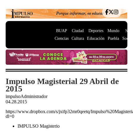
BUAP
Ciudad
Deportes
Mundo
Salu
Ciencias
Cultura
Educación
Puebla
Socie
Impulso Magisterial 29 Abril de
2015
impulsoAdministrador
04.28.2015
https://www.dropbox.com/s/jxifp32mr0qeetq/Impulso%20Magist
dl=0
IMPULSO Magisterio