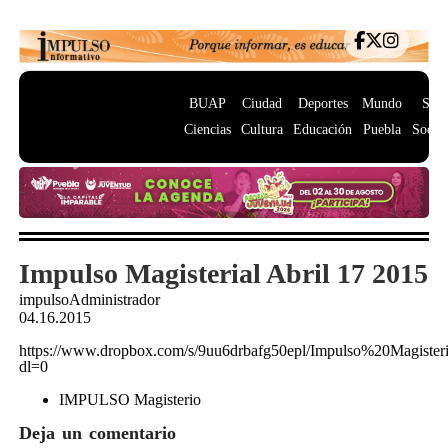
BUAP
Ciudad
Deportes
Mundo
Salu
Ciencias
Cultura
Educación
Puebla
Socie
Impulso Magisterial Abril 17 2015
impulsoAdministrador
04.16.2015
https://www.dropbox.com/s/9uu6drbafg50epl/Impulso%20Magist
dl=0
IMPULSO Magisterio
Deja un comentario