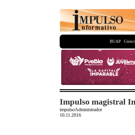
BUAP
Cienci
Impulso magistral I
impulsoAdministrador
10.11.2016