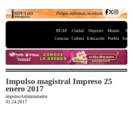
BUAP
Ciudad
Deportes
Mundo
Salu
Ciencias
Cultura
Educación
Puebla
Socie
Impulso magistral Impreso 25
enero 2017
impulsoAdministrador
01.24.2017