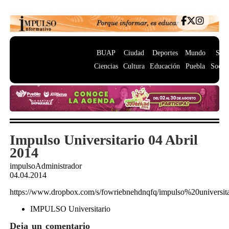
BUAP
Ciudad
Deportes
Mundo
Salu
Ciencias
Cultura
Educación
Puebla
Socie
Impulso Universitario 04 Abril
2014
impulsoAdministrador
04.04.2014
https://www.dropbox.com/s/fowriebnehdnqfq/impulso%20univers
IMPULSO Universitario
Deja un comentario