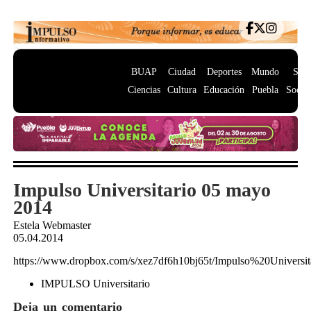
BUAP
Ciudad
Deportes
Mundo
Salu
Ciencias
Cultura
Educación
Puebla
Socie
Impulso Universitario 05 mayo
2014
Estela Webmaster
05.04.2014
https://www.dropbox.com/s/xez7df6h10bj65t/Impulso%20Unive
IMPULSO Universitario
Deja un comentario