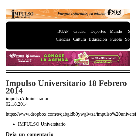
BUAP
Ciudad
Deportes
Mundo
Salu
Ciencias
Cultura
Educación
Puebla
Socie
Impulso Universitario 18 Febrero
2014
impulsoAdministrador
02.18.2014
https://www.dropbox.com/s/qabgidb0ywglwza/impulso%20univer
IMPULSO Universitario
Deja un comentario