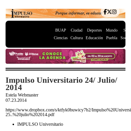
BUAP
Ciudad
Deportes
Mundo
Salu
Ciencias
Cultura
Educación
Puebla
Socie
Impulso Universitario 24/ Julio/
2014
Estela Webmaster
07.23.2014
https://www.dropbox.com/s/ktfyk0buwicy7b2/Impulso%20Univers
25..%20julio%202014.pdf
IMPULSO Universitario