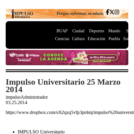
BUAP
Ciudad
Deportes
Mundo
Salu
Ciencias
Cultura
Educación
Puebla
Socie
Impulso Universitario 25 Marzo
2014
impulsoAdministrador
03.25.2014
https://www.dropbox.com/s/h2qzq5vfp3pt4mj/impulso%20unive
IMPULSO Universitario