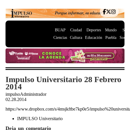
BUAP
Ciudad
Deportes
Mundo
Salu
Ciencias
Cultura
Educación
Puebla
Socie
Impulso Universitario 28 Febrero
2014
impulsoAdministrador
02.28.2014
https://www.dropbox.com/s/4msjkftbe7kp0e5/impulso%20univers
IMPULSO Universitario
Deja un comentario