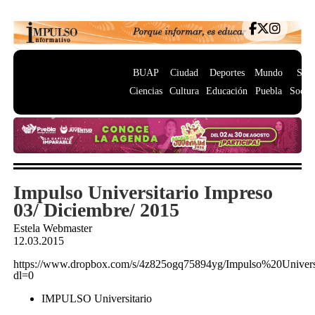
BUAP
Ciudad
Deportes
Mundo
Salu
Ciencias
Cultura
Educación
Puebla
Socie
Impulso Universitario Impreso
03/ Diciembre/ 2015
Estela Webmaster
12.03.2015
https://www.dropbox.com/s/4z825ogq75894yg/Impulso%20Unive
dl=0
IMPULSO Universitario