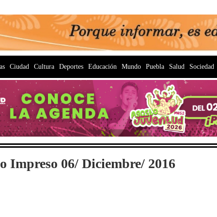
as
Ciudad
Cultura
Deportes
Educación
Mundo
Puebla
Salud
Sociedad
o Impreso 06/ Diciembre/ 2016