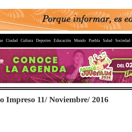
as
Ciudad
Cultura
Deportes
Educación
Mundo
Puebla
Salud
Sociedad
io Impreso 11/ Noviembre/ 2016