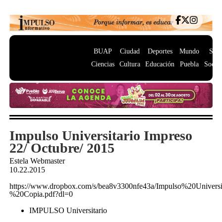
BUAP
Ciudad
Deportes
Mundo
Salu
Ciencias
Cultura
Educación
Puebla
Socie
Impulso Universitario Impreso
22/ Octubre/ 2015
Estela Webmaster
10.22.2015
https://www.dropbox.com/s/bea8v3300nfe43a/Impulso%20Univ
%20Copia.pdf?dl=0
IMPULSO Universitario