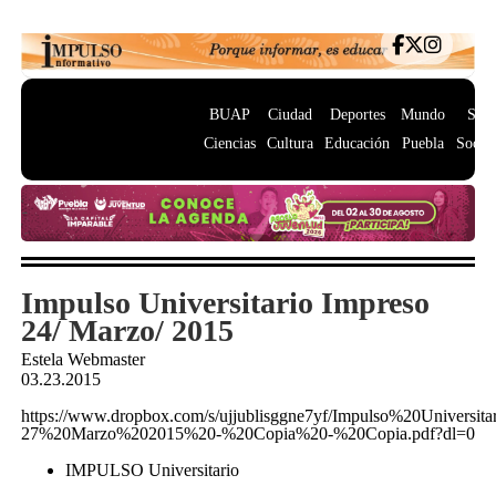
BUAP
Ciudad
Deportes
Mundo
Salu
Ciencias
Cultura
Educación
Puebla
Socie
Impulso Universitario Impreso
24/ Marzo/ 2015
Estela Webmaster
03.23.2015
https://www.dropbox.com/s/ujjublisggne7yf/Impulso%20Universi
27%20Marzo%202015%20-%20Copia%20-%20Copia.pdf?dl=0
IMPULSO Universitario