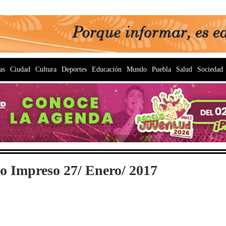
as
Ciudad
Cultura
Deportes
Educación
Mundo
Puebla
Salud
Sociedad
o Impreso 27/ Enero/ 2017