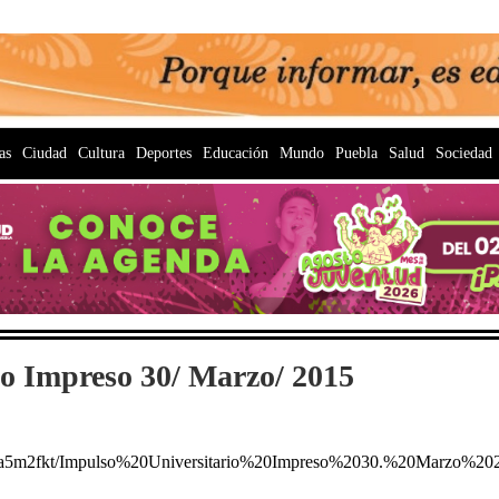
as
Ciudad
Cultura
Deportes
Educación
Mundo
Puebla
Salud
Sociedad
io Impreso 30/ Marzo/ 2015
5ga5m2fkt/Impulso%20Universitario%20Impreso%2030.%20Marzo%