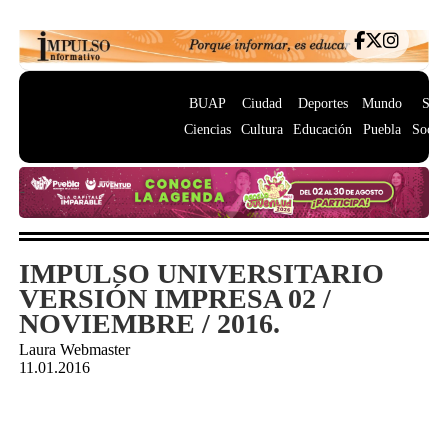
BUAP
Ciudad
Deportes
Mundo
Salu
Ciencias
Cultura
Educación
Puebla
Socie
IMPULSO UNIVERSITARIO
VERSIÓN IMPRESA 02 /
NOVIEMBRE / 2016.
Laura Webmaster
11.01.2016