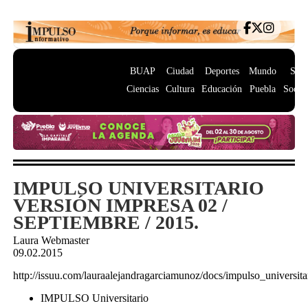
BUAP
Ciudad
Deportes
Mundo
Salu
Ciencias
Cultura
Educación
Puebla
Socie
IMPULSO UNIVERSITARIO
VERSIÓN IMPRESA 02 /
SEPTIEMBRE / 2015.
Laura Webmaster
09.02.2015
http://issuu.com/lauraalejandragarciamunoz/docs/impulso_universi
IMPULSO Universitario