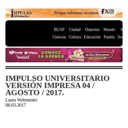
BUAP
Ciudad
Deportes
Mundo
Salu
Ciencias
Cultura
Educación
Puebla
Socie
IMPULSO UNIVERSITARIO
VERSIÓN IMPRESA 04 /
AGOSTO / 2017.
Laura Webmaster
08.03.2017