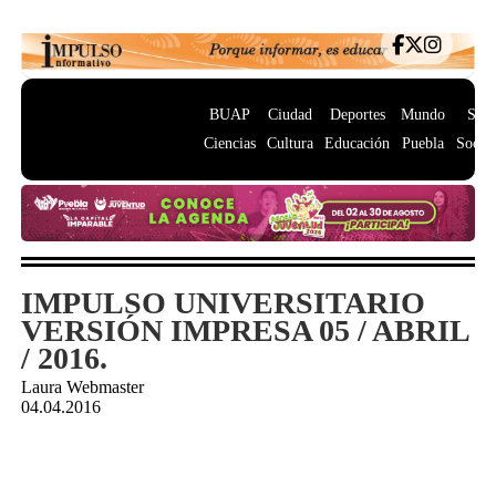
BUAP
Ciudad
Deportes
Mundo
Salu
Ciencias
Cultura
Educación
Puebla
Socie
IMPULSO UNIVERSITARIO
VERSIÓN IMPRESA 05 / ABRIL
/ 2016.
Laura Webmaster
04.04.2016