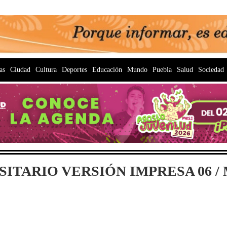
as
Ciudad
Cultura
Deportes
Educación
Mundo
Puebla
Salud
Sociedad
ITARIO VERSIÓN IMPRESA 06 / M