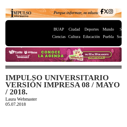
BUAP
Ciudad
Deportes
Mundo
Salu
Ciencias
Cultura
Educación
Puebla
Socie
IMPULSO UNIVERSITARIO
VERSIÓN IMPRESA 08 / MAYO
/ 2018.
Laura Webmaster
05.07.2018