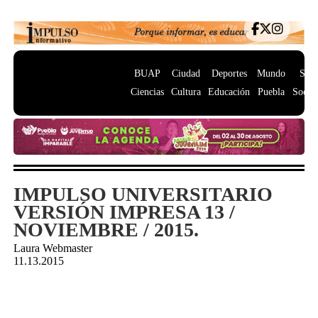
BUAP
Ciudad
Deportes
Mundo
Salu
Ciencias
Cultura
Educación
Puebla
Socie
IMPULSO UNIVERSITARIO
VERSIÓN IMPRESA 13 /
NOVIEMBRE / 2015.
Laura Webmaster
11.13.2015