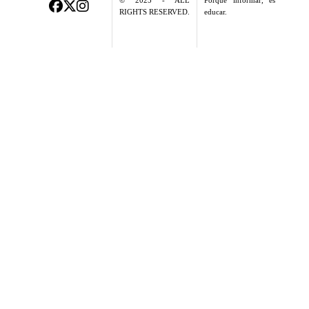
© 2025 - ALL
Porque informar, es
RIGHTS RESERVED.
educar.