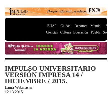
BUAP
Ciudad
Deportes
Mundo
Salu
Ciencias
Cultura
Educación
Puebla
Socie
IMPULSO UNIVERSITARIO
VERSIÓN IMPRESA 14 /
DICIEMBRE / 2015.
Laura Webmaster
12.13.2015