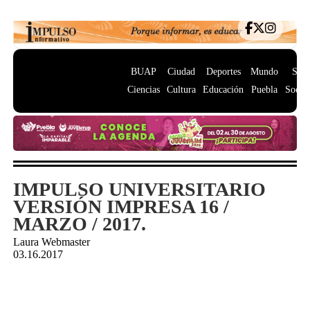
BUAP
Ciudad
Deportes
Mundo
Salu
Ciencias
Cultura
Educación
Puebla
Socie
IMPULSO UNIVERSITARIO
VERSIÓN IMPRESA 16 /
MARZO / 2017.
Laura Webmaster
03.16.2017