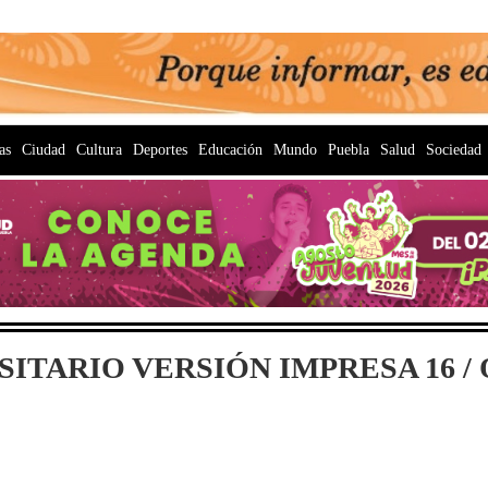
as
Ciudad
Cultura
Deportes
Educación
Mundo
Puebla
Salud
Sociedad
ITARIO VERSIÓN IMPRESA 16 / O