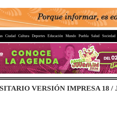
as
Ciudad
Cultura
Deportes
Educación
Mundo
Puebla
Salud
Sociedad
TARIO VERSIÓN IMPRESA 18 / JU