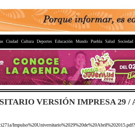
as
Ciudad
Cultura
Deportes
Educación
Mundo
Puebla
Salud
Sociedad
TARIO VERSIÓN IMPRESA 29 / AB
yci271a/Impulso%20Universitario%2029%20de%20Abril%202015.pdf?