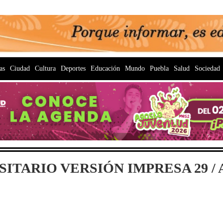
as
Ciudad
Cultura
Deportes
Educación
Mundo
Puebla
Salud
Sociedad
ITARIO VERSIÓN IMPRESA 29 / A