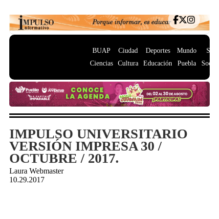
BUAP
Ciudad
Deportes
Mundo
Salu
Ciencias
Cultura
Educación
Puebla
Socie
IMPULSO UNIVERSITARIO
VERSIÓN IMPRESA 30 /
OCTUBRE / 2017.
Laura Webmaster
10.29.2017