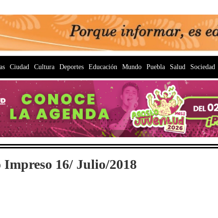
as
Ciudad
Cultura
Deportes
Educación
Mundo
Puebla
Salud
Sociedad
 Impreso 16/ Julio/2018