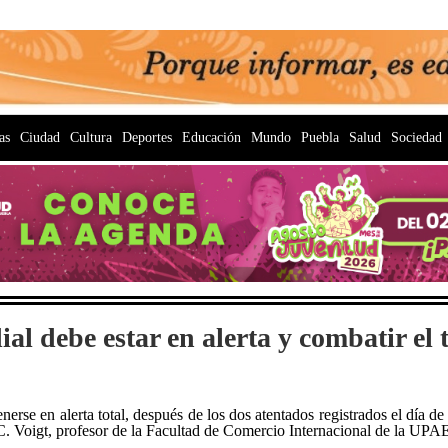
as
Ciudad
Cultura
Deportes
Educación
Mundo
Puebla
Salud
Sociedad
 debe estar en alerta y combatir el 
rse en alerta total, después de los dos atentados registrados el día d
. Voigt, profesor de la Facultad de Comercio Internacional de la UPA