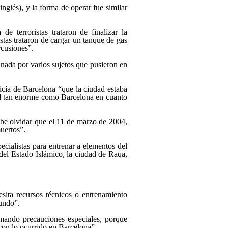
inglés), y la forma de operar fue similar
e terroristas trataron de finalizar la
stas trataron de cargar un tanque de gas
rcusiones”.
inada por varios sujetos que pusieron en
licía de Barcelona “que la ciudad estaba
dad tan enorme como Barcelona en cuanto
ebe olvidar que el 11 de marzo de 2004,
uertos”.
cialistas para entrenar a elementos del
 del Estado Islámico, la ciudad de Raqa,
sita recursos técnicos o entrenamiento
mundo”.
mando precauciones especiales, porque
 con lo ocurrido en Barcelona”.