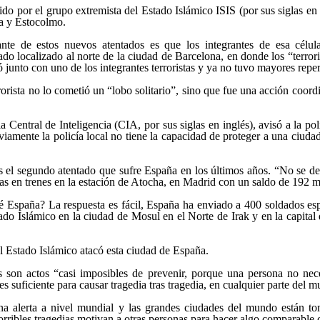
ido por el grupo extremista del Estado Islámico ISIS (por sus siglas en 
za y Estocolmo.
e de estos nuevos atentados es que los integrantes de esa célula d
 localizado al norte de la ciudad de Barcelona, en donde los “terrori
ó junto con uno de los integrantes terroristas y ya no tuvo mayores repe
orista no lo cometió un “lobo solitario”, sino que fue una acción coord
entral de Inteligencia (CIA, por sus siglas en inglés), avisó a la po
bviamente la policía local no tiene la capacidad de proteger a una ciu
es el segundo atentado que sufre España en los últimos años. “No se d
bas en trenes en la estación de Atocha, en Madrid con un saldo de 192 m
 España? La respuesta es fácil, España ha enviado a 400 soldados espe
stado Islámico en la ciudad de Mosul en el Norte de Irak y en la capital
el Estado Islámico atacó esta ciudad de España.
as son actos “casi imposibles de prevenir, porque una persona no nece
es suficiente para causar tragedia tras tragedia, en cualquier parte del 
a alerta a nivel mundial y las grandes ciudades del mundo están to
horribles tragedias motivan a otras personas para hacer algo comparable