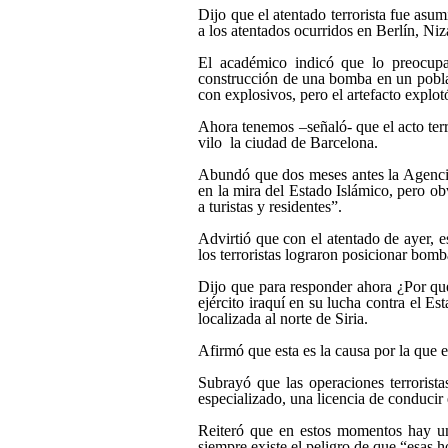
Dijo que el atentado terrorista fue asum
a los atentados ocurridos en Berlín, Ni
El académico indicó que lo preocupant
construcción de una bomba en un poblado
con explosivos, pero el artefacto explot
Ahora tenemos –señaló- que el acto terr
vilo la ciudad de Barcelona.
Abundó que dos meses antes la Agencia C
en la mira del Estado Islámico, pero o
a turistas y residentes”.
Advirtió que con el atentado de ayer, 
los terroristas lograron posicionar bom
Dijo que para responder ahora ¿Por qué
ejército iraquí en su lucha contra el E
localizada al norte de Siria.
Afirmó que esta es la causa por la que 
Subrayó que las operaciones terrorist
especializado, una licencia de conducir 
Reiteró que en estos momentos hay un
siempre existe el peligro de que “esas 