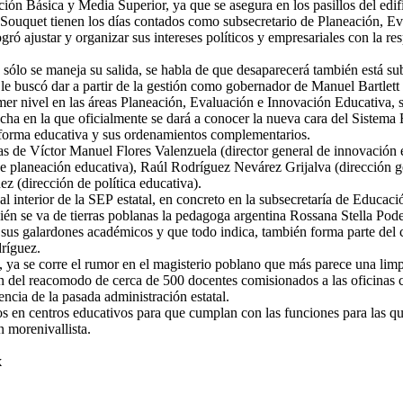
ción Básica y Media Superior, ya que se asegura en los pasillos del edifi
ouquet tienen los días contados como subsecretario de Planeación, Ev
ró ajustar y organizar sus intereses políticos y empresariales con la re
o sólo se maneja su salida, se habla de que desaparecerá también está sub
e le buscó dar a partir de la gestión como gobernador de Manuel Bartlett
er nivel en las áreas Planeación, Evaluación e Innovación Educativa, s
echa en la que oficialmente se dará a conocer la nueva cara del Sistem
reforma educativa y sus ordenamientos complementarios.
as de Víctor Manuel Flores Valenzuela (director general de innovación e
e planeación educativa), Raúl Rodríguez Nevárez Grijalva (dirección ge
 (dirección de política educativa).
interior de la SEP estatal, en concreto en la subsecretaría de Educació
 se va de tierras poblanas la pedagoga argentina Rossana Stella Podest
us galardones académicos y que todo indica, también forma parte del c
ríguez.
, ya se corre el rumor en el magisterio poblano que más parece una limp
n del reacomodo de cerca de 500 docentes comisionados a las oficinas c
ncia de la pasada administración estatal.
s en centros educativos para que cumplan con las funciones para las que
 morenivallista.
x