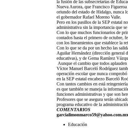
la fusión de las subsecretarías de Educa
Nueva Aurora, que Francisco Figueroa S
oriundo del estado de Hidalgo, nunca log
el gobernador Rafael Moreno Valle.
Pero en los pasillos de la SEP estatal n
administrativa sin la importancia que s
Con lo que muchos funcionarios de prim
contados hasta el primero de octubre, f
con los lineamientos que establece la 
Con lo que se da por un hecho las salid
Aguilar Hernández (dirección general d
educativas), y de Gema Ramírez Vázquez
Aunque el cambio que todos aplauden al 
Víctor Manuel Barceló Rodríguez también
operación escolar que nunca comprobó s
en la SEP estatal encabezo Barceló Rod
Con tantos cambios en está reingeniería
es que también se maneja la informació
funciones administrativas y que son here
Profesores que se asegura serán ubicado
programa educativo de la administración
COMENTARIOS
garcialimonmarco59@yahoo.com.
m
Educación