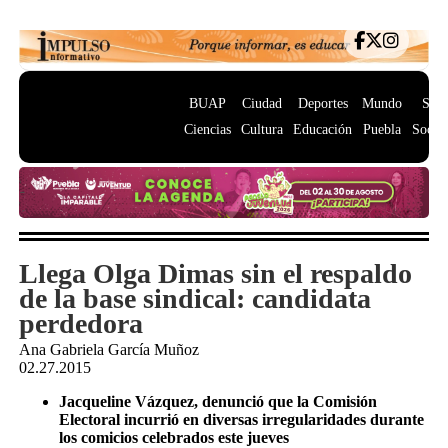
BUAP
Ciudad
Deportes
Mundo
Salu
Ciencias
Cultura
Educación
Puebla
Socie
Llega Olga Dimas sin el respaldo
de la base sindical: candidata
perdedora
Ana Gabriela García Muñoz
02.27.2015
Jacqueline Vázquez, denunció que la Comisión
Electoral incurrió en diversas irregularidades durante
los comicios celebrados este jueves