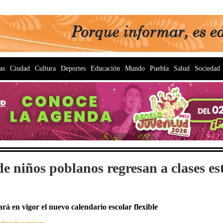
as
Ciudad
Cultura
Deportes
Educación
Mundo
Puebla
Salud
Sociedad
e niños poblanos regresan a clases es
ará en vigor el nuevo calendario escolar flexible