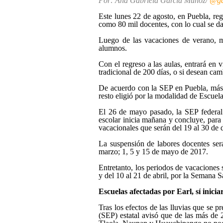
Por: Ana Gabriela García Muñoz/
@ga
Este lunes 22 de agosto, en Puebla, reg
como 80 mil docentes, con lo cual se da
Luego de las vacaciones de verano, má
alumnos.
Con el regreso a las aulas, entrará en v
tradicional de 200 días, o si desean ca
De acuerdo con la SEP en Puebla, más d
resto eligió por la modalidad de Escue
El 26 de mayo pasado, la SEP federal 
escolar inicia mañana y concluye, para 
vacacionales que serán del 19 al 30 de 
La suspensión de labores docentes ser
marzo; 1, 5 y 15 de mayo de 2017.
Entretanto, los periodos de vacaciones 
y del 10 al 21 de abril, por la Semana S
Escuelas afectadas por Earl, sí inici
Tras los efectos de las lluvias que se p
(SEP) estatal avisó que de las más de 