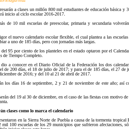
brielagarmuz
resarán a clases un millón 800 mil estudiantes de educación básica y 
rá inicio al ciclo escolar 2016-2017.
s de 10 mil escuelas de preescolar, primaria y secundaria volverán 
igor el nuevo calendario escolar flexible, el cual plantea a las escuel
mbiar a uno de 185 días, pero con jornadas más largas.
el 95 por ciento de los planteles en el estado optaron por el Calendar
las de Tiempo Completo.
dio a conocer en el Diario Oficial de la Federación los dos calendari
el de 200 días, el 18 de julio de 2017; y para el de 185 días, el 27 de
diciembre de 2016; y del 10 al 21 de abril de 2017.
án los días 16 de septiembre, 2 y 21 de noviembre de este año; así c
serán del 19 al 30 de diciembre, en el caso de las fiestas con motivo d
anta.
arán clases como lo marca el calendario
resentaron en la Sierra Norte de Puebla a causa de la tormenta tropical
2 mil 100 escuelas de los 29 municipios que sufrieron afectaciones, só