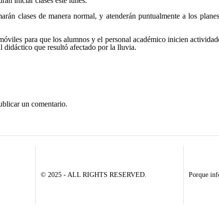
n iniciar clases este lunes.
marán clases de manera normal, y atenderán puntualmente a los planes 
s móviles para que los alumnos y el personal académico inicien actividad
l didáctico que resultó afectado por la lluvia.
ublicar un comentario.
© 2025 - ALL RIGHTS RESERVED.
Porque inf