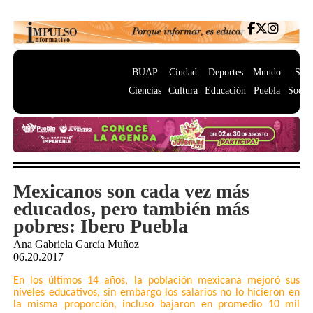
BUAP
Ciudad
Deportes
Mundo
Salu
Ciencias
Cultura
Educación
Puebla
Socie
Mexicanos son cada vez más
educados, pero también más
pobres: Ibero Puebla
Ana Gabriela García Muñoz
06.20.2017
En los últimos 14 años, la población mexicana mejoró sus
niveles educativos, sin embargo los salarios no lo hicieron en
la misma proporción, incluso bajaron en promedio 10 mil