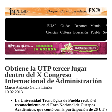
BUAP
Ciudad
Deportes
Mundo
Salu
Ciencias
Cultura
Educación
Puebla
Socie
Obtiene la UTP tercer lugar
dentro del X Congreso
Internacional de Administración
Marco Antonio García Limón
10.02.2013
La Universidad Tecnológica de Puebla recibió el
reconocimiento en el Foro Nacional de Cuerpos
Académicos, que contó con la participación de 26 UT´s