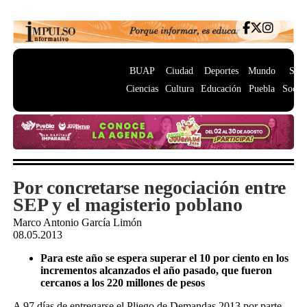
BUAP
Ciudad
Deportes
Mundo
Salu
Ciencias
Cultura
Educación
Puebla
Socie
Por concretarse negociación entre
SEP y el magisterio poblano
Marco Antonio García Limón
08.05.2013
Para este año se espera superar el 10 por ciento en los
incrementos alcanzados el año pasado, que fueron
cercanos a los 220 millones de pesos
A 97 días de entregarse el Pliego de Demandas 2013 por parte