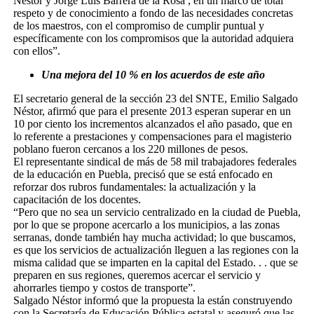
Néstor y Jorge Luis Barrera de la Rosa , en un marco de total
respeto y de conocimiento a fondo de las necesidades concretas
de los maestros, con el compromiso de cumplir puntual y
específicamente con los compromisos que la autoridad adquiera
con ellos”.
Una mejora del 10 % en los acuerdos de este año
El secretario general de la sección 23 del SNTE, Emilio Salgado
Néstor, afirmó que para el presente 2013 esperan superar en un
10 por ciento los incrementos alcanzados el año pasado, que en
lo referente a prestaciones y compensaciones para el magisterio
poblano fueron cercanos a los 220 millones de pesos.
El representante sindical de más de 58 mil trabajadores federales
de la educación en Puebla, precisó que se está enfocado en
reforzar dos rubros fundamentales: la actualización y la
capacitación de los docentes.
“Pero que no sea un servicio centralizado en la ciudad de Puebla,
por lo que se propone acercarlo a los municipios, a las zonas
serranas, donde también hay mucha actividad; lo que buscamos,
es que los servicios de actualización lleguen a las regiones con la
misma calidad que se imparten en la capital del Estado. . . que se
preparen en sus regiones, queremos acercar el servicio y
ahorrarles tiempo y costos de transporte”.
Salgado Néstor informó que la propuesta la están construyendo
con la Secretaría de Educación Pública estatal y aseguró que las