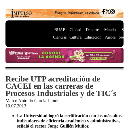
BUAP
Ciudad
Deportes
Mundo
Salu
Ciencias
Cultura
Educación
Puebla
Socie
Recibe UTP acreditación de
CACEI en las carreras de
Procesos Industriales y de TIC´s
Marco Antonio García Limón
10.07.2013
La Universidad logró la certificación con los más altos
indicadores de eficiencia académica y administrativo,
señaló el rector Jorge Guillén Muñoz