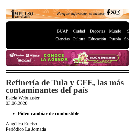
BUAP
Ciudad
Deportes
Mundo
Salu
Ciencias
Cultura
Educación
Puebla
Socie
Refinería de Tula y CFE, las más
contaminantes del país
Estela Webmaster
03.06.2020
Piden cambiar de combustible
Angélica Enciso
Periódico La Jornada