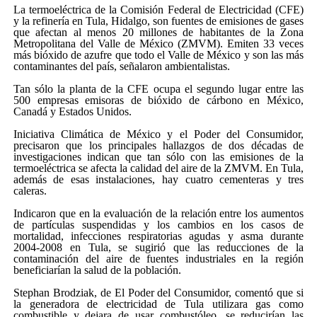
La termoeléctrica de la Comisión Federal de Electricidad (CFE)
y la refinería en Tula, Hidalgo, son fuentes de emisiones de gases
que afectan al menos 20 millones de habitantes de la Zona
Metropolitana del Valle de México (ZMVM). Emiten 33 veces
más bióxido de azufre que todo el Valle de México y son las más
contaminantes del país, señalaron ambientalistas.
Tan sólo la planta de la CFE ocupa el segundo lugar entre las
500 empresas emisoras de bióxido de cárbono en México,
Canadá y Estados Unidos.
Iniciativa Climática de México y el Poder del Consumidor,
precisaron que los principales hallazgos de dos décadas de
investigaciones indican que tan sólo con las emisiones de la
termoeléctrica se afecta la calidad del aire de la ZMVM. En Tula,
además de esas instalaciones, hay cuatro cementeras y tres
caleras.
Indicaron que en la evaluación de la relación entre los aumentos
de partículas suspendidas y los cambios en los casos de
mortalidad, infecciones respiratorias agudas y asma durante
2004-2008 en Tula, se sugirió que las reducciones de la
contaminación del aire de fuentes industriales en la región
beneficiarían la salud de la población.
Stephan Brodziak, de El Poder del Consumidor, comentó que si
la generadora de electricidad de Tula utilizara gas como
combustible y dejara de usar combustóleo, se reducirían las