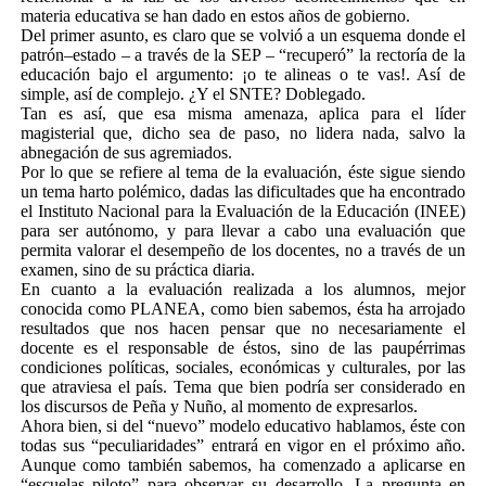
materia educativa se han dado en estos años de gobierno.
Del primer asunto, es claro que se volvió a un esquema donde el
patrón–estado – a través de la SEP – “recuperó” la rectoría de la
educación bajo el argumento: ¡o te alineas o te vas!. Así de
simple, así de complejo. ¿Y el SNTE? Doblegado.
Tan es así, que esa misma amenaza, aplica para el líder
magisterial que, dicho sea de paso, no lidera nada, salvo la
abnegación de sus agremiados.
Por lo que se refiere al tema de la evaluación, éste sigue siendo
un tema harto polémico, dadas las dificultades que ha encontrado
el Instituto Nacional para la Evaluación de la Educación (INEE)
para ser autónomo, y para llevar a cabo una evaluación que
permita valorar el desempeño de los docentes, no a través de un
examen, sino de su práctica diaria.
En cuanto a la evaluación realizada a los alumnos, mejor
conocida como PLANEA, como bien sabemos, ésta ha arrojado
resultados que nos hacen pensar que no necesariamente el
docente es el responsable de éstos, sino de las paupérrimas
condiciones políticas, sociales, económicas y culturales, por las
que atraviesa el país. Tema que bien podría ser considerado en
los discursos de Peña y Nuño, al momento de expresarlos.
Ahora bien, si del “nuevo” modelo educativo hablamos, éste con
todas sus “peculiaridades” entrará en vigor en el próximo año.
Aunque como también sabemos, ha comenzado a aplicarse en
“escuelas piloto” para observar su desarrollo. La pregunta en