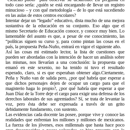
todo caso sería: ¿quién se está encargando de llevar un registro
minucioso – y con qué metodología – de lo que está sucediendo
en las aulas de estos centros escolares?
Intentar dejar un “legado” educativo, dista mucho de una mejora
sustantiva de la educación en su conjunto. Eso algo que el
mismo Secretario de Educación conoce, y conoce muy bien. Lo
lamentable del asunto es que, a pesar de ese conocimiento, las
“políticas siguen su curso y, para como pintan las cosas en el
país, la propuesta Peña-Nuño, entrará en vigor el siguiente año.
Así las cosas mi estimado lector, la lista de cuestiones que
pueden ser abordadas con la intención de hacer un análisis sobre
las mismas, nos llevarían a una conclusión: la propuesta que
emanó en este sexenio, no ha tenido ni tuvo el resultado
esperado, claro, si es que esperaban obtener algo.Ciertamente,
Peña y Nuño van de salida pero, ¿por qué habría que esperar a
que dichos personajes dejen de ocupar un cargo para que el
magisterio haga lo propio?, ¿por qué habría que esperar a que
Juan Díaz de la Torre deje el cargo para exigir una defensa de los
derechos laborales de sus agremiados? Sí, se trata de levantar la
voz, pero ésta debe ser expresada a través de un grito
debidamente fundamento, con sustento.
Las evidencias cada docente las posee, porque vive y conoce las
realidades que enfrentan los millones y millones de mexicanos.
La fuerza de los jóvenes, esos millennals que hasta hace poco