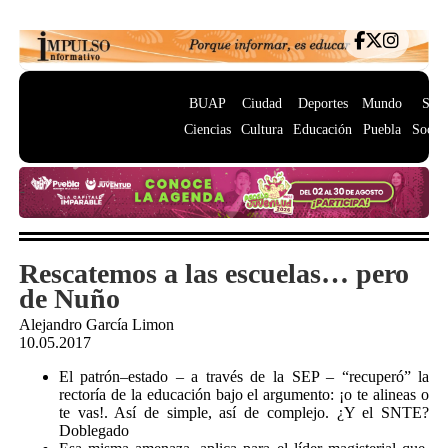
BUAP
Ciudad
Deportes
Mundo
Salu
Ciencias
Cultura
Educación
Puebla
Socie
Rescatemos a las escuelas… pero
de Nuño
Alejandro García Limon
10.05.2017
El patrón–estado – a través de la SEP – “recuperó” la
rectoría de la educación bajo el argumento: ¡o te alineas o
te vas!. Así de simple, así de complejo. ¿Y el SNTE?
Doblegado