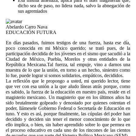
Esa misma amenaza, aplica para el líder magisterial que,
dicho sea de paso, no lidera nada, salvo la abnegación de
sus agremiados
Abelardo Carro Nava
EDUCACIÓN FUTURA
En días pasados, fuimos testigos de una fuerza, hasta ese día,
poco conocida en mi México querido; se trató pues, de la
participación decidida de los jóvenes en el sismo que sacudió a la
Ciudad de México, Puebla, Morelos y otras entidades de la
República Mexicana.Tal fuerza, tal empuje, vino a darnos una
muestra de lo que la unión, en torno a un hecho, siniestro como
lo fue, puede lograr si somos solidarios, empáticos, decididos.
La reflexión que le propongo a usted, mi querido lector, tiene
que ver con esa unión a la que aludo líneas atrás porque, como
es sabido, la fuerza de la educación en nuestro país, reside en el
magisterio mexicano. Un magisterio que en los últimos años ha
sido brutalmente golpeado y denostado por quienes ostentan el
poder, llámesele Gobierno Federal o Secretaría de Educación en
tuno. Y esto es así, porque finalmente, las cúpulas del poder han
decidido y deciden sin tener el menor conocimiento de lo que
ello implica, o bien, sin haber aprendido sobre lo que permea en
el proceso educativo en cada uno de los rincones de las cientos
de escuelas que son parte del Sistema Político Mexicano (SEM).