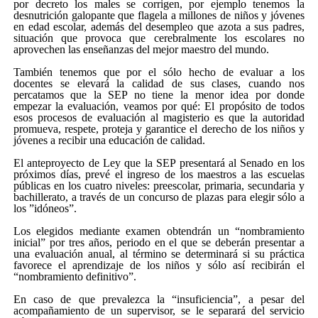
por decreto los males se corrigen, por ejemplo tenemos la
desnutrición galopante que flagela a millones de niños y jóvenes
en edad escolar, además del desempleo que azota a sus padres,
situación que provoca que cerebralmente los escolares no
aprovechen las enseñanzas del mejor maestro del mundo.
También tenemos que por el sólo hecho de evaluar a los
docentes se elevará la calidad de sus clases, cuando nos
percatamos que la SEP no tiene la menor idea por donde
empezar la evaluación, veamos por qué: El propósito de todos
esos procesos de evaluación al magisterio es que la autoridad
promueva, respete, proteja y garantice el derecho de los niños y
jóvenes a recibir una educación de calidad.
El anteproyecto de Ley que la SEP presentará al Senado en los
próximos días, prevé el ingreso de los maestros a las escuelas
públicas en los cuatro niveles: preescolar, primaria, secundaria y
bachillerato, a través de un concurso de plazas para elegir sólo a
los ”idóneos”.
Los elegidos mediante examen obtendrán un “nombramiento
inicial” por tres años, periodo en el que se deberán presentar a
una evaluación anual, al término se determinará si su práctica
favorece el aprendizaje de los niños y sólo así recibirán el
“nombramiento definitivo”.
En caso de que prevalezca la “insuficiencia”, a pesar del
acompañamiento de un supervisor, se le separará del servicio