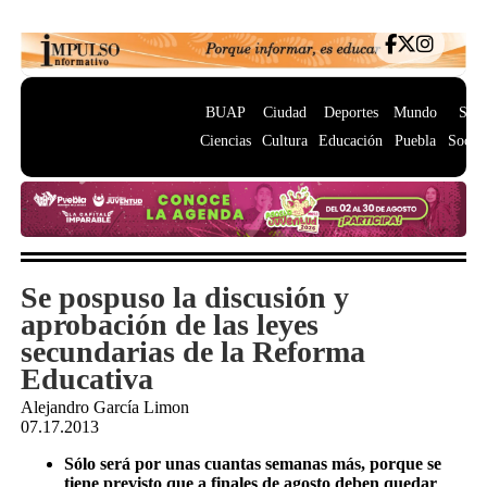
BUAP
Ciudad
Deportes
Mundo
Salu
Ciencias
Cultura
Educación
Puebla
Socie
Se pospuso la discusión y
aprobación de las leyes
secundarias de la Reforma
Educativa
Alejandro García Limon
07.17.2013
Sólo será por unas cuantas semanas más, porque se
tiene previsto que a finales de agosto deben quedar