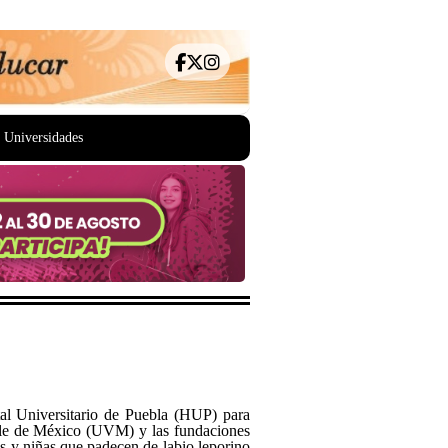
Universidades
tal Universitario de Puebla (HUP) para
lle de México (UVM) y las fundaciones
s y niñas que padecen de labio leporino