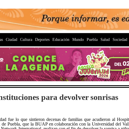
as
Ciudad
Cultura
Deportes
Educación
Mundo
Puebla
Salud
Sociedad
tituciones para devolver sonrisas
ridad fue lo que sintieron decenas de familias que acudieron al Hospi
a de Puebla, que la BUAP en colaboración con la Universidad del Va
twork International, realizan con el fin de devolver la sonrisa a niño