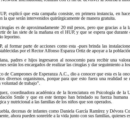
UP, explicó que esta campaña consiste, en primera instancia, en hacer
en la que serán intervenidos quirúrgicamente de manera gratuita.
cirugías es de aproximadamente 20 mil pesos, pero que gracias a la l
rtir de las siete de la mañana en el HUP, y que se espera que durante 
io leporino.
, al formar parte de acciones como esta -pues brinda las instalacione
establecidas por el Rector Alfonso Esparza Ortiz de apoyar a la població
na, padres e hijos ingresaron al nosocomio para recibir una valora
nes serán los encargados de realizar las cirugías y dar seguimiento a lo
dico de Campeones de Esperanza A.C., dio a conocer que esta es la onc
 los diversos organismos, porque para que esto fuera una realidad se r
a voluntad de trabajo”.
uez, coordinadora académica de la licenciatura en Psicología de l
ndación Smile y que en este tiempo han brindado su fuerza humana
ica y nutricional a las familias de los niños que son operados.
uebla, decenas de infantes como Daniela García Ramírez y Dévora C
ente, ahora pueden sonreírle a la vida junto con sus familias, quienes es