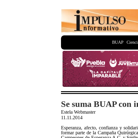
BUAP
Cienci
Se suma BUAP con ins
Estela Webmaster
11.11.2014
Esperanza, afecto, confianza y solida
formar parte de la Campaña Quirúrgic
Campeones de Esperanza A.C. y Smile Ne