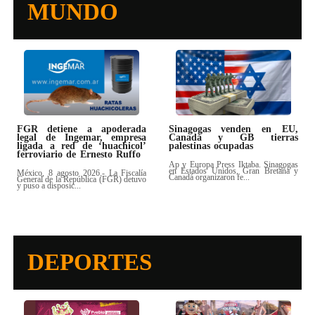
MUNDO
FGR detiene a apoderada
Sinagogas venden en EU,
legal de Ingemar, empresa
Canadá y GB tierras
ligada a red de ‘huachicol’
palestinas ocupadas
ferroviario de Ernesto Ruffo
Ap y Europa Press Iktaba. Sinagogas
en Estados Unidos, Gran Bretaña y
México, 8 agosto 2026.- La Fiscalía
Canadá organizaron fe...
General de la República (FGR) detuvo
y puso a disposic...
DEPORTES