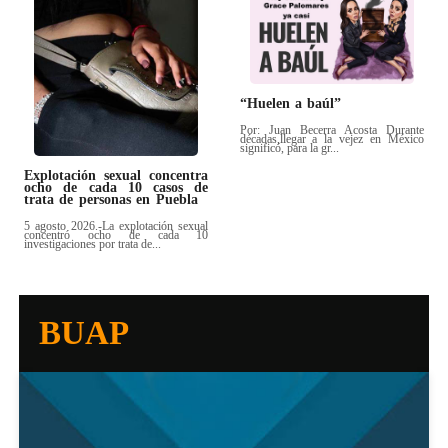
“Huelen a baúl”
Por: Juan Becerra Acosta Durante
décadas,llegar a la vejez en México
significó, para la gr...
Explotación sexual concentra
ocho de cada 10 casos de
trata de personas en Puebla
5 agosto 2026.-La explotación sexual
concentró ocho de cada 10
investigaciones por trata de...
BUAP