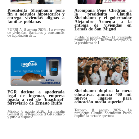
Presidenta Sheinbaum pone
Acompaña Pepe Chedraui a
fin a adeudos hipotecarios y
la presidenta Claudia
entrega viviendas dignas a
Sheinbaum y el gobernador
familias poblanas
Alejandro Armenta a la
entrega de viviendas en
Lomas de San Miguel
PUEBLA, 8 agosto 2026.- La entrega
de viviendas, escrituras y constancias
de liquidación de ...
Puebla, 9 agosto 2026.- El presidente
municipal Pepe Chedraui acompañó a
la presidenta de l...
Sheinbaum duplica la meta
FGR detiene a apoderada
educativa: anuncia 400 mil
legal de Ingemar, empresa
nuevos lugares para
ligada a red de ‘huachicol’
educación media superior
ferroviario de Ernesto Ruffo
Texcoco, 8 agosto 2026.- La
México, 8 agosto 2026.- La Fiscalía
presidenta Claudia Sheinbaum Pardo
General de la República (FGR) detuvo
duplicó la meta de apertura ...
y puso a disposic...