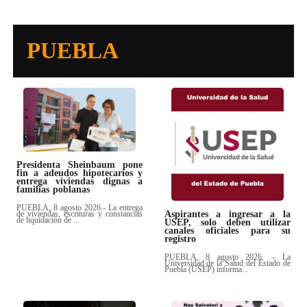
PUEBLA
Presidenta Sheinbaum pone
fin a adeudos hipotecarios y
entrega viviendas dignas a
familias poblanas
PUEBLA, 8 agosto 2026.- La entrega
de viviendas, escrituras y constancias
Aspirantes a ingresar a la
de liquidación de ...
USEP, solo deben utilizar
canales oficiales para su
registro
PUEBLA, 8 agosto 2026. – La
Universidad de la Salud del Estado de
Puebla (USEP) informa...