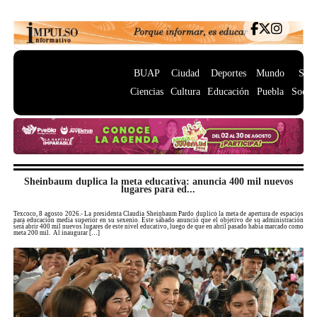
BUAP
Ciudad
Deportes
Mundo
Salu
Ciencias
Cultura
Educación
Puebla
Socie
Sheinbaum duplica la meta educativa: anuncia 400 mil nuevos
lugares para ed...
Texcoco, 8 agosto 2026.- La presidenta Claudia Sheinbaum Pardo duplicó la meta de apertura de espacios
para educación media superior en su sexenio. Este sábado anunció que el objetivo de su administración
será abrir 400 mil nuevos lugares de este nivel educativo, luego de que en abril pasado había marcado como
meta 200 mil. Al inaugurar […]