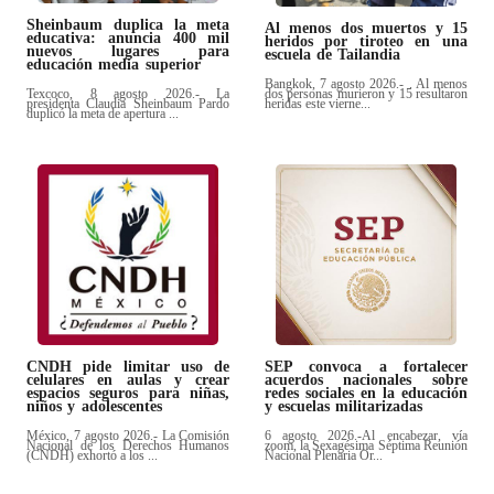
Sheinbaum duplica la meta
Al menos dos muertos y 15
educativa: anuncia 400 mil
heridos por tiroteo en una
nuevos lugares para
escuela de Tailandia
educación media superior
Bangkok, 7 agosto 2026.- . Al menos
Texcoco, 8 agosto 2026.- La
dos personas murieron y 15 resultaron
presidenta Claudia Sheinbaum Pardo
heridas este vierne...
duplicó la meta de apertura ...
CNDH pide limitar uso de
SEP convoca a fortalecer
celulares en aulas y crear
acuerdos nacionales sobre
espacios seguros para niñas,
redes sociales en la educación
niños y adolescentes
y escuelas militarizadas
México, 7 agosto 2026.- La Comisión
6 agosto 2026.-Al encabezar, vía
Nacional de los Derechos Humanos
zoom, la Sexagésima Séptima Reunión
(CNDH) exhortó a los ...
Nacional Plenaria Or...