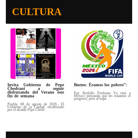
CULTURA
Invita Gobierno de Pepe
Bueno: Éramos los pobres”:
Chedraui a seguir
disfrutando del Verano este
Por: Rodolfo Perdomo Yo vine a
fin de semana
México pensando que les traíamos el
progreso, pero al bajar ...
Puebla, 08 de agosto de 2026.- El
Gobierno de la Ciudad, encabezado
por el alcalde Pepe Chedr...