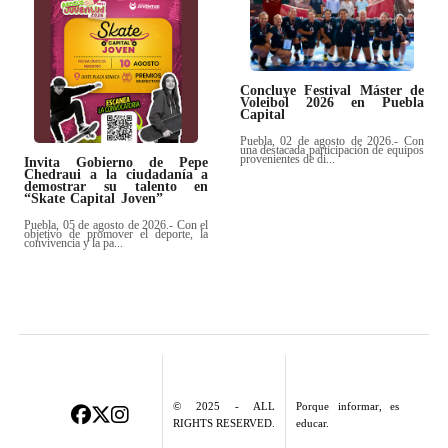
Concluye Festival Máster de
Voleibol 2026 en Puebla
Capital
Puebla, 02 de agosto de 2026.- Con
una destacada participación de equipos
provenientes de di...
Invita Gobierno de Pepe
Chedraui a la ciudadanía a
demostrar su talento en
“Skate Capital Joven”
Puebla, 05 de agosto de 2026.- Con el
objetivo de promover el deporte, la
convivencia y la pa...
© 2025 - ALL
Porque informar, es
RIGHTS RESERVED.
educar.