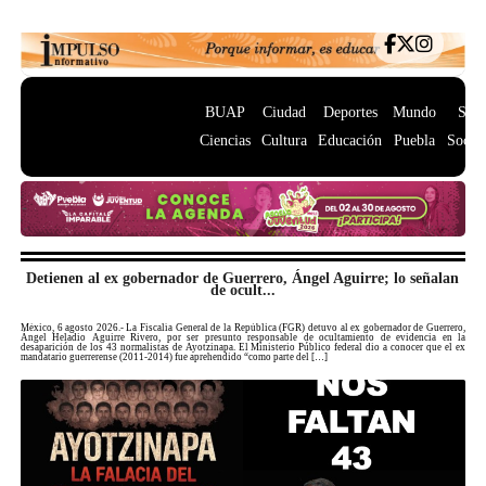
BUAP
Ciudad
Deportes
Mundo
Salu
Ciencias
Cultura
Educación
Puebla
Socie
Detienen al ex gobernador de Guerrero, Ángel Aguirre; lo señalan
de ocult...
México, 6 agosto 2026.- La Fiscalía General de la República (FGR) detuvo al ex gobernador de Guerrero,
Ángel Heladio Aguirre Rivero, por ser presunto responsable de ocultamiento de evidencia en la
desaparición de los 43 normalistas de Ayotzinapa. El Ministerio Público federal dio a conocer que el ex
mandatario guerrerense (2011-2014) fue aprehendido “como parte del […]