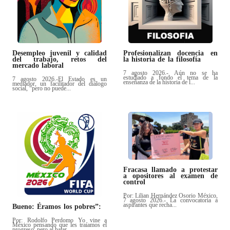
Desempleo juvenil y calidad
Profesionalizan docencia en
del trabajo, retos del
la historia de la filosofía
mercado laboral
7 agosto 2026.- Aún no se ha
estudiado a fondo el tema de la
7 agosto 2026.-El Estado es un
enseñanza de la historia de l...
mediador, un facilitador del diálogo
social, “pero no puede...
Fracasa llamado a protestar
a opositores al examen de
control
Por: Lilian Hernández Osorio México,
7 agosto 2026.- La convocatoria a
aspirantes que recha...
Bueno: Éramos los pobres”:
Por: Rodolfo Perdomo Yo vine a
México pensando que les traíamos el
progreso, pero al bajar ...