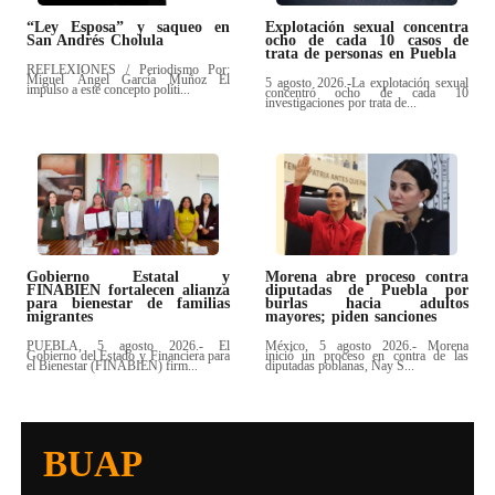
“Ley Esposa” y saqueo en
Explotación sexual concentra
San Andrés Cholula
ocho de cada 10 casos de
trata de personas en Puebla
REFLEXIONES / Periodismo Por:
Miguel Ángel García Muñoz El
5 agosto 2026.-La explotación sexual
impulso a este concepto políti...
concentró ocho de cada 10
investigaciones por trata de...
Gobierno Estatal y
Morena abre proceso contra
FINABIEN fortalecen alianza
diputadas de Puebla por
para bienestar de familias
burlas hacia adultos
migrantes
mayores; piden sanciones
PUEBLA, 5 agosto 2026.- El
México, 5 agosto 2026.- Morena
Gobierno del Estado y Financiera para
inició un proceso en contra de las
el Bienestar (FINABIEN) firm...
diputadas poblanas, Nay S...
BUAP