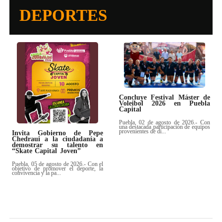
DEPORTES
Concluye Festival Máster de
Voleibol 2026 en Puebla
Capital
Puebla, 02 de agosto de 2026.- Con
una destacada participación de equipos
provenientes de di...
Invita Gobierno de Pepe
Chedraui a la ciudadanía a
demostrar su talento en
“Skate Capital Joven”
Puebla, 05 de agosto de 2026.- Con el
objetivo de promover el deporte, la
convivencia y la pa...