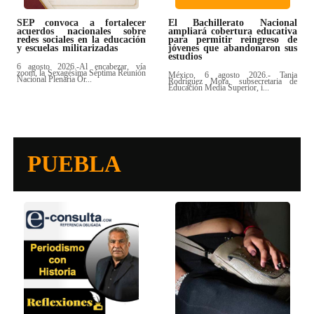
SEP convoca a fortalecer
El Bachillerato Nacional
acuerdos nacionales sobre
ampliará cobertura educativa
redes sociales en la educación
para permitir reingreso de
y escuelas militarizadas
jóvenes que abandonaron sus
estudios
6 agosto 2026.-Al encabezar, vía
zoom, la Sexagésima Séptima Reunión
México, 6 agosto 2026.- Tania
Nacional Plenaria Or...
Rodríguez Mora, subsecretaria de
Educación Media Superior, i...
PUEBLA