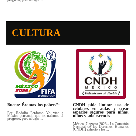
CULTURA
Bueno: Éramos los pobres”:
CNDH pide limitar uso de
celulares en aulas y crear
espacios seguros para niñas,
Por: Rodolfo Perdomo Yo vine a
México pensando que les traíamos el
niños y adolescentes
progreso, pero al bajar ...
México, 7 agosto 2026.- La Comisión
Nacional de los Derechos Humanos
(CNDH) exhortó a los ...