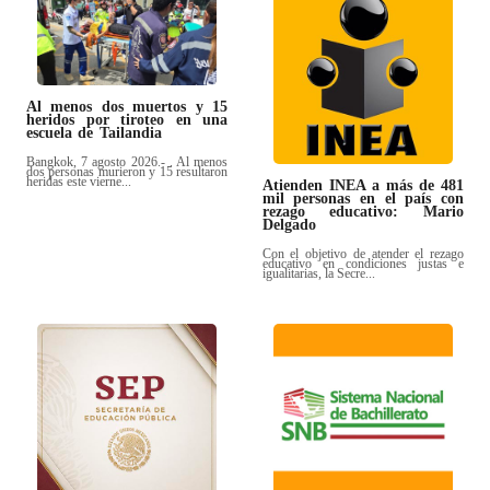
Al menos dos muertos y 15
heridos por tiroteo en una
escuela de Tailandia
Bangkok, 7 agosto 2026.- . Al menos
dos personas murieron y 15 resultaron
heridas este vierne...
Atienden INEA a más de 481
mil personas en el país con
rezago educativo: Mario
Delgado
Con el objetivo de atender el rezago
educativo en condiciones justas e
igualitarias, la Secre...