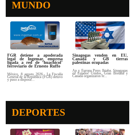
MUNDO
FGR detiene a apoderada
Sinagogas venden en EU,
legal de Ingemar, empresa
Canadá y GB tierras
ligada a red de ‘huachicol’
palestinas ocupadas
ferroviario de Ernesto Ruffo
Ap y Europa Press Iktaba. Sinagogas
en Estados Unidos, Gran Bretaña y
México, 8 agosto 2026.- La Fiscalía
Canadá organizaron fe...
General de la República (FGR) detuvo
y puso a disposic...
DEPORTES