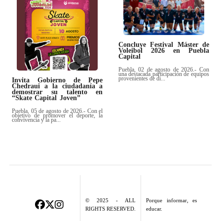
Concluye Festival Máster de
Voleibol 2026 en Puebla
Capital
Puebla, 02 de agosto de 2026.- Con
una destacada participación de equipos
provenientes de di...
Invita Gobierno de Pepe
Chedraui a la ciudadanía a
demostrar su talento en
“Skate Capital Joven”
Puebla, 05 de agosto de 2026.- Con el
objetivo de promover el deporte, la
convivencia y la pa...
© 2025 - ALL
Porque informar, es
RIGHTS RESERVED.
educar.