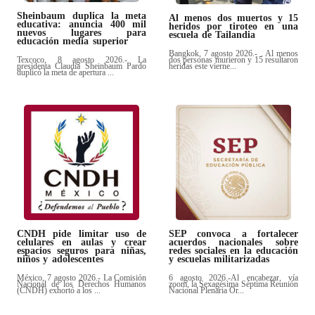
Sheinbaum duplica la meta
Al menos dos muertos y 15
educativa: anuncia 400 mil
heridos por tiroteo en una
nuevos lugares para
escuela de Tailandia
educación media superior
Bangkok, 7 agosto 2026.- . Al menos
Texcoco, 8 agosto 2026.- La
dos personas murieron y 15 resultaron
presidenta Claudia Sheinbaum Pardo
heridas este vierne...
duplicó la meta de apertura ...
CNDH pide limitar uso de
SEP convoca a fortalecer
celulares en aulas y crear
acuerdos nacionales sobre
espacios seguros para niñas,
redes sociales en la educación
niños y adolescentes
y escuelas militarizadas
México, 7 agosto 2026.- La Comisión
6 agosto 2026.-Al encabezar, vía
Nacional de los Derechos Humanos
zoom, la Sexagésima Séptima Reunión
(CNDH) exhortó a los ...
Nacional Plenaria Or...