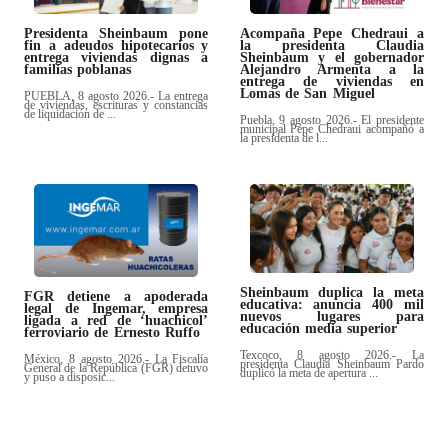
Presidenta Sheinbaum pone
Acompaña Pepe Chedraui a
fin a adeudos hipotecarios y
la presidenta Claudia
entrega viviendas dignas a
Sheinbaum y el gobernador
familias poblanas
Alejandro Armenta a la
entrega de viviendas en
Lomas de San Miguel
PUEBLA, 8 agosto 2026.- La entrega
de viviendas, escrituras y constancias
de liquidación de ...
Puebla, 9 agosto 2026.- El presidente
municipal Pepe Chedraui acompañó a
la presidenta de l...
Sheinbaum duplica la meta
FGR detiene a apoderada
educativa: anuncia 400 mil
legal de Ingemar, empresa
nuevos lugares para
ligada a red de ‘huachicol’
educación media superior
ferroviario de Ernesto Ruffo
Texcoco, 8 agosto 2026.- La
México, 8 agosto 2026.- La Fiscalía
presidenta Claudia Sheinbaum Pardo
General de la República (FGR) detuvo
duplicó la meta de apertura ...
y puso a disposic...