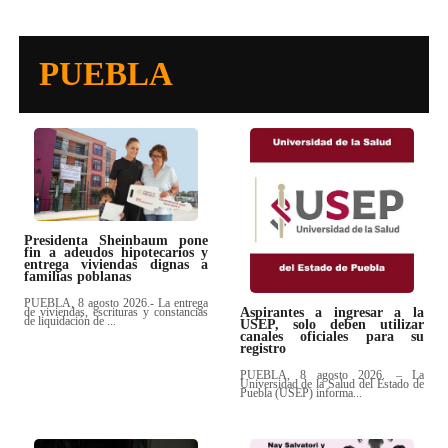
PUEBLA
Presidenta Sheinbaum pone
fin a adeudos hipotecarios y
entrega viviendas dignas a
familias poblanas
PUEBLA, 8 agosto 2026.- La entrega
de viviendas, escrituras y constancias
Aspirantes a ingresar a la
de liquidación de ...
USEP, solo deben utilizar
canales oficiales para su
registro
PUEBLA, 8 agosto 2026. – La
Universidad de la Salud del Estado de
Puebla (USEP) informa...