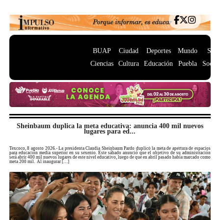
BUAP
Ciudad
Deportes
Mundo
Salu
Ciencias
Cultura
Educación
Puebla
Socie
Sheinbaum duplica la meta educativa: anuncia 400 mil nuevos
lugares para ed...
Texcoco, 8 agosto 2026.- La presidenta Claudia Sheinbaum Pardo duplicó la meta de apertura de espacios
para educación media superior en su sexenio. Este sábado anunció que el objetivo de su administración
será abrir 400 mil nuevos lugares de este nivel educativo, luego de que en abril pasado había marcado como
meta 200 mil. Al inaugurar […]