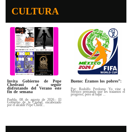
CULTURA
Invita Gobierno de Pepe
Bueno: Éramos los pobres”:
Chedraui a seguir
disfrutando del Verano este
Por: Rodolfo Perdomo Yo vine a
fin de semana
México pensando que les traíamos el
progreso, pero al bajar ...
Puebla, 08 de agosto de 2026.- El
Gobierno de la Ciudad, encabezado
por el alcalde Pepe Chedr...