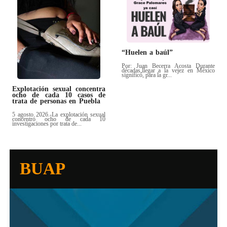
“Huelen a baúl”
Por: Juan Becerra Acosta Durante
décadas,llegar a la vejez en México
significó, para la gr...
Explotación sexual concentra
ocho de cada 10 casos de
trata de personas en Puebla
5 agosto 2026.-La explotación sexual
concentró ocho de cada 10
investigaciones por trata de...
BUAP