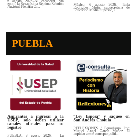
6 agosto 2026.-Al encabezar, vía
zoom, la Sexagésima Séptima Reunión
México, 6 agosto 2026.- Tania
Nacional Plenaria Or...
Rodríguez Mora, subsecretaria de
Educación Media Superior, i...
PUEBLA
“Ley Esposa” y saqueo en
Aspirantes a ingresar a la
San Andrés Cholula
USEP, solo deben utilizar
canales oficiales para su
registro
REFLEXIONES / Periodismo Por:
Miguel Ángel García Muñoz El
impulso a este concepto políti...
PUEBLA, 8 agosto 2026. – La