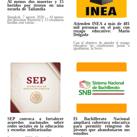
Al menos dos muertos y 15
heridos por tiroteo en una
escuela de Tailandia
Bangkok, 7 agosto 2026.- . Al menos
dos personas murieron y 15 resultaron
heridas este vierne...
Atienden INEA a más de 481
mil personas en el país con
rezago educativo: Mario
Delgado
Con el objetivo de atender el rezago
educativo en condiciones justas e
igualitarias, la Secre...
SEP convoca a fortalecer
El Bachillerato Nacional
acuerdos nacionales sobre
ampliará cobertura educativa
redes sociales en la educación
para permitir reingreso de
y escuelas militarizadas
jóvenes que abandonaron sus
estudios