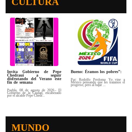
CULTURA
Invita Gobierno de Pepe
Bueno: Éramos los pobres”:
Chedraui a seguir
disfrutando del Verano este
Por: Rodolfo Perdomo Yo vine a
fin de semana
México pensando que les traíamos el
progreso, pero al bajar ...
Puebla, 08 de agosto de 2026.- El
Gobierno de la Ciudad, encabezado
por el alcalde Pepe Chedr...
MUNDO