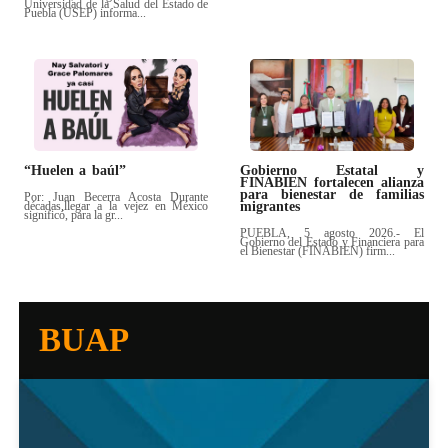
Universidad de la Salud del Estado de
Puebla (USEP) informa...
“Huelen a baúl”
Gobierno Estatal y
FINABIEN fortalecen alianza
para bienestar de familias
Por: Juan Becerra Acosta Durante
décadas,llegar a la vejez en México
migrantes
significó, para la gr...
PUEBLA, 5 agosto 2026.- El
Gobierno del Estado y Financiera para
el Bienestar (FINABIEN) firm...
BUAP