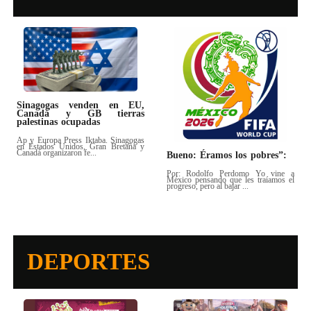
Sinagogas venden en EU,
Canadá y GB tierras
palestinas ocupadas
Ap y Europa Press Iktaba. Sinagogas
en Estados Unidos, Gran Bretaña y
Canadá organizaron fe...
Bueno: Éramos los pobres”:
Por: Rodolfo Perdomo Yo vine a
México pensando que les traíamos el
progreso, pero al bajar ...
DEPORTES