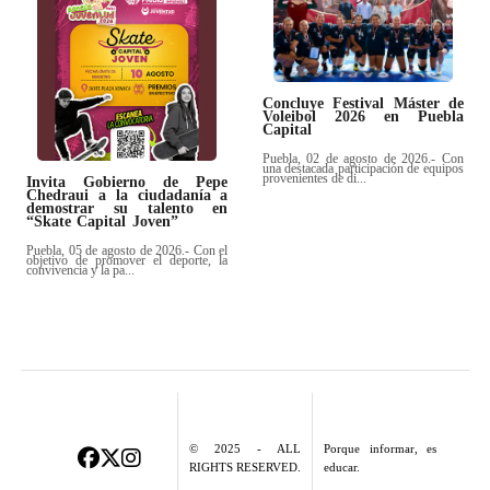
Concluye Festival Máster de
Voleibol 2026 en Puebla
Capital
Puebla, 02 de agosto de 2026.- Con
una destacada participación de equipos
provenientes de di...
Invita Gobierno de Pepe
Chedraui a la ciudadanía a
demostrar su talento en
“Skate Capital Joven”
Puebla, 05 de agosto de 2026.- Con el
objetivo de promover el deporte, la
convivencia y la pa...
© 2025 - ALL
Porque informar, es
RIGHTS RESERVED.
educar.