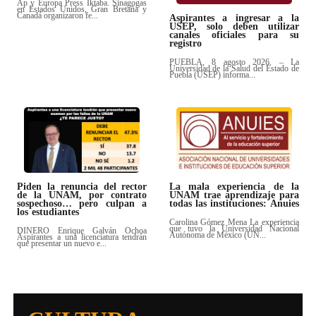
Ap y Europa Press Iktaba. Sinagogas
en Estados Unidos, Gran Bretaña y
Canadá organizaron fe...
Aspirantes a ingresar a la
USEP, solo deben utilizar
canales oficiales para su
registro
PUEBLA, 8 agosto 2026. – La
Universidad de la Salud del Estado de
Puebla (USEP) informa...
Piden la renuncia del rector
La mala experiencia de la
de la UNAM, por contrato
UNAM trae aprendizaje para
sospechoso… pero culpan a
todas las instituciones: Anuies
los estudiantes
Carolina Gómez Mena La experiencia
que tuvo la Universidad Nacional
DINERO Enrique Galván Ochoa
Autónoma de México (UN...
Aspirantes a una licenciatura tendrán
que presentar un nuevo e...