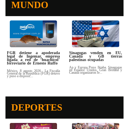
MUNDO
FGR detiene a apoderada
Sinagogas venden en EU,
legal de Ingemar, empresa
Canadá y GB tierras
ligada a red de ‘huachicol’
palestinas ocupadas
ferroviario de Ernesto Ruffo
Ap y Europa Press Iktaba. Sinagogas
en Estados Unidos, Gran Bretaña y
México, 8 agosto 2026.- La Fiscalía
Canadá organizaron fe...
General de la República (FGR) detuvo
y puso a disposic...
DEPORTES