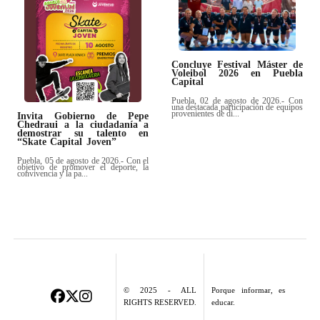
Concluye Festival Máster de
Voleibol 2026 en Puebla
Capital
Puebla, 02 de agosto de 2026.- Con
una destacada participación de equipos
provenientes de di...
Invita Gobierno de Pepe
Chedraui a la ciudadanía a
demostrar su talento en
“Skate Capital Joven”
Puebla, 05 de agosto de 2026.- Con el
objetivo de promover el deporte, la
convivencia y la pa...
© 2025 - ALL
Porque informar, es
RIGHTS RESERVED.
educar.