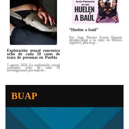
“Huelen a baúl”
Por: Juan Becerra Acosta Durante
décadas,llegar a la vejez en México
significó, para la gr...
Explotación sexual concentra
ocho de cada 10 casos de
trata de personas en Puebla
5 agosto 2026.-La explotación sexual
concentró ocho de cada 10
investigaciones por trata de...
BUAP