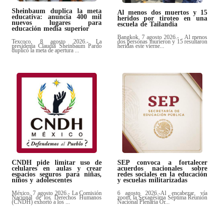
Sheinbaum duplica la meta
Al menos dos muertos y 15
educativa: anuncia 400 mil
heridos por tiroteo en una
nuevos lugares para
escuela de Tailandia
educación media superior
Bangkok, 7 agosto 2026.- . Al menos
Texcoco, 8 agosto 2026.- La
dos personas murieron y 15 resultaron
presidenta Claudia Sheinbaum Pardo
heridas este vierne...
duplicó la meta de apertura ...
CNDH pide limitar uso de
SEP convoca a fortalecer
celulares en aulas y crear
acuerdos nacionales sobre
espacios seguros para niñas,
redes sociales en la educación
niños y adolescentes
y escuelas militarizadas
México, 7 agosto 2026.- La Comisión
6 agosto 2026.-Al encabezar, vía
Nacional de los Derechos Humanos
zoom, la Sexagésima Séptima Reunión
(CNDH) exhortó a los ...
Nacional Plenaria Or...