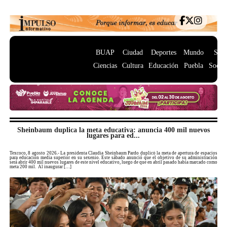
BUAP
Ciudad
Deportes
Mundo
Salu
Ciencias
Cultura
Educación
Puebla
Socie
Sheinbaum duplica la meta educativa: anuncia 400 mil nuevos
lugares para ed...
Texcoco, 8 agosto 2026.- La presidenta Claudia Sheinbaum Pardo duplicó la meta de apertura de espacios
para educación media superior en su sexenio. Este sábado anunció que el objetivo de su administración
será abrir 400 mil nuevos lugares de este nivel educativo, luego de que en abril pasado había marcado como
meta 200 mil. Al inaugurar […]