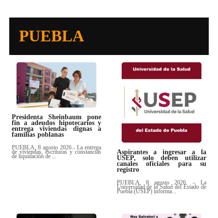
PUEBLA
Presidenta Sheinbaum pone
fin a adeudos hipotecarios y
entrega viviendas dignas a
familias poblanas
PUEBLA, 8 agosto 2026.- La entrega
de viviendas, escrituras y constancias
Aspirantes a ingresar a la
de liquidación de ...
USEP, solo deben utilizar
canales oficiales para su
registro
PUEBLA, 8 agosto 2026. – La
Universidad de la Salud del Estado de
Puebla (USEP) informa...