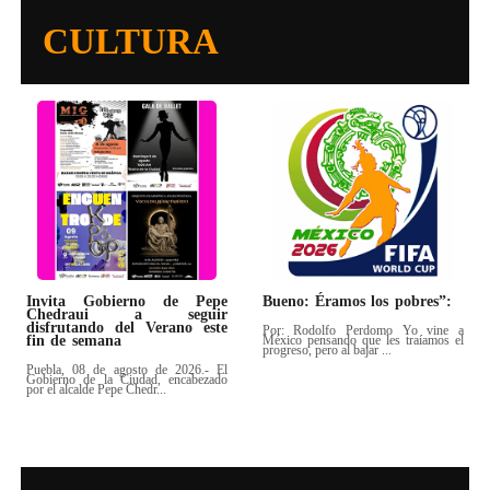
CULTURA
Invita Gobierno de Pepe
Bueno: Éramos los pobres”:
Chedraui a seguir
disfrutando del Verano este
Por: Rodolfo Perdomo Yo vine a
fin de semana
México pensando que les traíamos el
progreso, pero al bajar ...
Puebla, 08 de agosto de 2026.- El
Gobierno de la Ciudad, encabezado
por el alcalde Pepe Chedr...