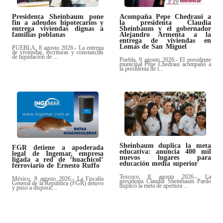
Presidenta Sheinbaum pone
Acompaña Pepe Chedraui a
fin a adeudos hipotecarios y
la presidenta Claudia
entrega viviendas dignas a
Sheinbaum y el gobernador
familias poblanas
Alejandro Armenta a la
entrega de viviendas en
Lomas de San Miguel
PUEBLA, 8 agosto 2026.- La entrega
de viviendas, escrituras y constancias
de liquidación de ...
Puebla, 9 agosto 2026.- El presidente
municipal Pepe Chedraui acompañó a
la presidenta de l...
Sheinbaum duplica la meta
FGR detiene a apoderada
educativa: anuncia 400 mil
legal de Ingemar, empresa
nuevos lugares para
ligada a red de ‘huachicol’
educación media superior
ferroviario de Ernesto Ruffo
Texcoco, 8 agosto 2026.- La
México, 8 agosto 2026.- La Fiscalía
presidenta Claudia Sheinbaum Pardo
General de la República (FGR) detuvo
duplicó la meta de apertura ...
y puso a disposic...